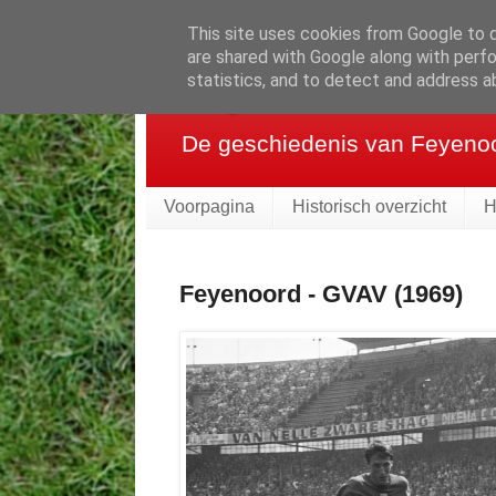
This site uses cookies from Google to de
are shared with Google along with perfo
Feyenoord in be
statistics, and to detect and address a
De geschiedenis van Feyenoor
Voorpagina
Historisch overzicht
H
Feyenoord - GVAV (1969)