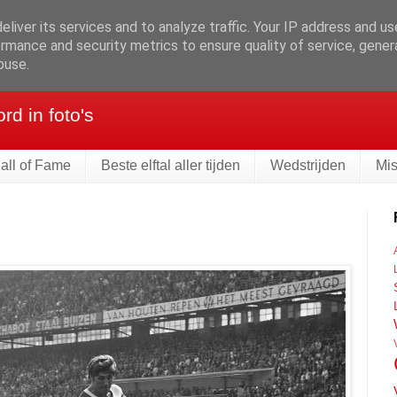
liver its services and to analyze traffic. Your IP address and u
rmance and security metrics to ensure quality of service, gene
eld
buse.
d in foto's
all of Fame
Beste elftal aller tijden
Wedstrijden
Mi