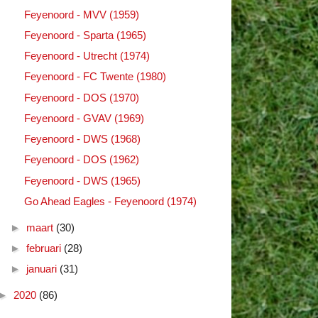
Feyenoord - MVV (1959)
Feyenoord - Sparta (1965)
Feyenoord - Utrecht (1974)
Feyenoord - FC Twente (1980)
Feyenoord - DOS (1970)
Feyenoord - GVAV (1969)
Feyenoord - DWS (1968)
Feyenoord - DOS (1962)
Feyenoord - DWS (1965)
Go Ahead Eagles - Feyenoord (1974)
►
maart
(30)
►
februari
(28)
►
januari
(31)
►
2020
(86)