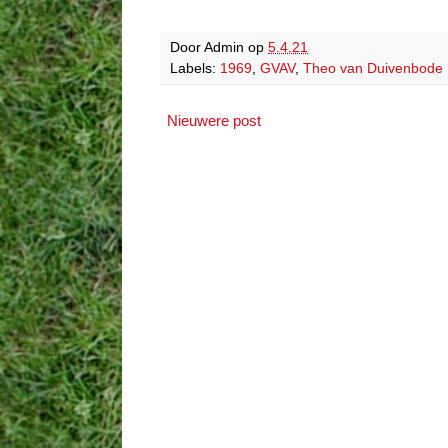
Door
Admin
op
5.4.21
Labels:
1969
,
GVAV
,
Theo van Duivenbode
Nieuwere post