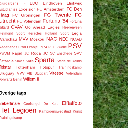
EDO
Eindhoven
Elinkwijk
Djurgardens IF
FC Den
Excelsior
FC Amsterdam
Estudiantes
FC Twente
FC
Haag
FC Groningen
Utrecht
Fortuna '54
FC Volendam
Fortuna
GVAV
Go Ahead Eagles
Sittard
Heerenveen
Legia
Helmond Sport
Heracles
Holland Sport
NAC
MVV
NEC
Warschau
Moskou
NOAD
PSV
Nederlands Elftal
Oranje 1974
PEC Zwolle
Rapid JC
Roda JC
SVV
RWDM
SC Enschede
Sparta
Sittardia
Slavia Sofia
Stade de Reims
Telstar
Tottenham Hotspur
Trainingskamp
Vitesse
Uruguay
VVV
VfB Stuttgart
Volendam
Willem II
Vorwärts Berlin
Overige tags
Elftalfoto
Bekerfinale
Coolsingel
De Kuip
Het Legioen
Kampioenswedstrijd
Kunst
Trainingskamp