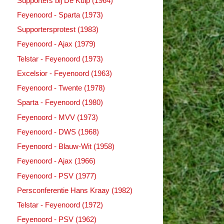
Supporters bij De Kuip (1964)
Feyenoord - Sparta (1973)
Supportersprotest (1983)
Feyenoord - Ajax (1979)
Telstar - Feyenoord (1973)
Excelsior - Feyenoord (1963)
Feyenoord - Twente (1978)
Sparta - Feyenoord (1980)
Feyenoord - MVV (1973)
Feyenoord - DWS (1968)
Feyenoord - Blauw-Wit (1958)
Feyenoord - Ajax (1966)
Feyenoord - PSV (1977)
Persconferentie Hans Kraay (1982)
Telstar - Feyenoord (1972)
Feyenoord - PSV (1962)