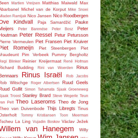
Been
Matthias Maiwald
Max
Martien Vreijsen
Abarbanel
Michel van de Korput
Mike Snoei
Nico Roodbergen
Nico Jansen
Mladen Ramljak
Ove Kindvall
Pauke
Paja Samardžić
Meijers
Peter
Peter Barendse
Peter Bosz
Peter Ressel
Houtman
Petur Petursson
Piet Fransen
Piet Kruiver
Pierre Vermeulen
Piet Romeijn
Piet Steenbergen
Piet
Vraudeunt
Pim Verbeek
Pummy Bergholtz
Reinier Kreijermaat
Regi Blinker
René Hofman
Rinus
Richard Budding
Rini van Woerden
Rinus Israël
Bennaars
Rob Jacobs
Ruud Geels
Rob Witschge
Roger Albertsen
Ruud Gullit
Simon Tahamata
Sjaak Groeneweg
Stanley Brard
Sjaak Troost
Steve Wegerle
Teun
Theo Laseroms
Theo de Jong
van Pelt
Thijs Libregts
Theo van Duivenbode
Tinus
Osterholt
Tommy Kristiansen
Toon Meerman
Tscheu La Ling
Václav Ježek
Vujadin Boskov
Willem van Hanegem
Willy
Wim Jansen