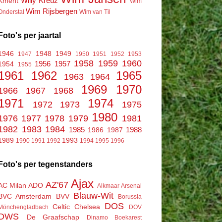
Willy Kreuz
Kment
Wim
Wim Rijsbergen
Onderstal
Wim van Til
Foto's per jaartal
1946
1948
1949
1947
1950
1951
1952
1953
1958
1959
1960
1956
1957
1954
1955
1961
1962
1965
1963
1964
1969
1970
1966
1967
1968
1971
1974
1972
1973
1975
1980
1976
1977
1978
1979
1981
1982
1983
1984
1985
1988
1986
1987
1989
1993
1990
1991
1992
1994
1995
1996
Foto's per tegenstanders
Ajax
AZ'67
AC Milan
ADO
Alkmaar
Arsenal
Blauw-Wit
BVC Amsterdam
BVV
Borussia
DOS
Celtic
Chelsea
Mönchengladbach
DOV
DWS
De Graafschap
Dinamo Boekarest