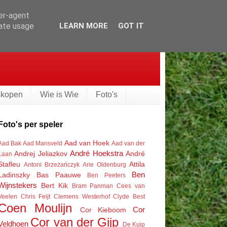
ser-agent
rate usage
LEARN MORE
GOT IT
skopen
Wie is Wie
Foto's
Foto's per speler
Aad van Hoek
Aad Bak
Aad Mansveld
Aad van der
André Hoekstra
Andrej Jeliazkov
André
Laan
Stafleu
Attila
Antoni Brzeżańczyk
Arie Oldenburg
Ben
Ladinszky
Bas Paauwe
Ben Peeters
Wijnstekers
Bert Kik
Bram Panman
Cees van
Veelen
Chris Feijt
Clemens Westerhof
Clyde Best
Coen Moulijn
Cor
Cor Kieboom
Cor van der Gijp
Veldhoen
De Kuip