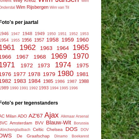
Willy Kreuz
Kment
Wim
Wim Rijsbergen
Onderstal
Wim van Til
Foto's per jaartal
1946
1948
1949
1947
1950
1951
1952
1953
1958
1959
1960
1956
1957
1954
1955
1961
1962
1965
1963
1964
1969
1970
1966
1967
1968
1971
1974
1972
1973
1975
1980
1976
1977
1978
1979
1981
1982
1983
1984
1985
1988
1986
1987
1989
1993
1990
1991
1992
1994
1995
1996
Foto's per tegenstanders
Ajax
AZ'67
AC Milan
ADO
Alkmaar
Arsenal
Blauw-Wit
BVC Amsterdam
BVV
Borussia
DOS
Celtic
Chelsea
Mönchengladbach
DOV
DWS
De Graafschap
Dinamo Boekarest