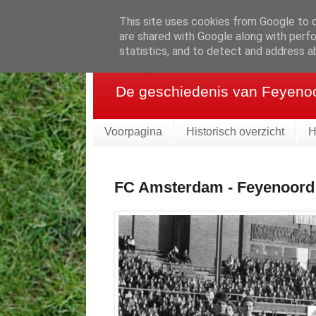
This site uses cookies from Google to de
are shared with Google along with perfo
Feyenoord in be
statistics, and to detect and address a
De geschiedenis van Feyenoor
Voorpagina
Historisch overzicht
H
FC Amsterdam - Feyenoord 