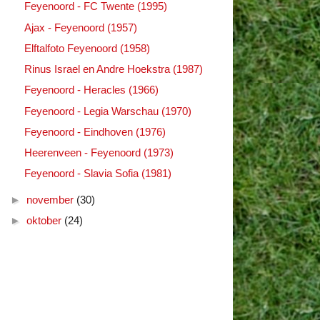
Feyenoord - FC Twente (1995)
Ajax - Feyenoord (1957)
Elftalfoto Feyenoord (1958)
Rinus Israel en Andre Hoekstra (1987)
Feyenoord - Heracles (1966)
Feyenoord - Legia Warschau (1970)
Feyenoord - Eindhoven (1976)
Heerenveen - Feyenoord (1973)
Feyenoord - Slavia Sofia (1981)
►
november
(30)
►
oktober
(24)