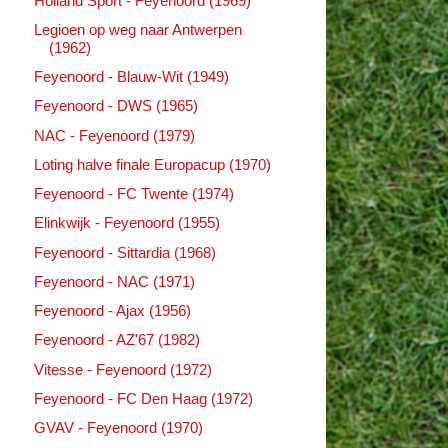
Holland Sport - Feyenoord (1969)
Legioen op weg naar Antwerpen
(1962)
Feyenoord - Blauw-Wit (1949)
Feyenoord - DWS (1965)
NAC - Feyenoord (1979)
Loting halve finale Europacup (1970)
Feyenoord - FC Twente (1974)
Elinkwijk - Feyenoord (1955)
Feyenoord - Sittardia (1968)
Feyenoord - NAC (1971)
Feyenoord - Ajax (1956)
Feyenoord - AZ'67 (1982)
Vitesse - Feyenoord (1972)
Feyenoord - FC Den Haag (1972)
GVAV - Feyenoord (1970)