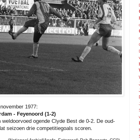
 november 1977:
dam - Feyenoord (1-2)
n weldoorvoed ogende Clyde Best de 0-2. De oud-
t seizoen drie competitiegoals scoren.
(Nationaal Archief/Anefo, Fotograaf: Rob Bogaerts, CC0)