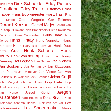
Dick Schneider
Eddy Pieters
Dick Ernst
Graafland
Eddy Treijtel
Elftalfoto
Ernst
Happel
Frans Bouwmeester
Franz Hasil
Frits
Geoff Wegerle
Ger Reitsma
de Kimpe
Gerard Kerkum
Gerard Meijer
Gerard van
de Korput
Giovanni van Bronckhorst
Glenn Kwidama
Guus Haak
Guus Brox
Guus Couwenberg
Hans
Hans Kraay
Hans Venneker
Hans
Dorjee
van der Hoek
Henk Duut
Harry Bild
Harry Vos
Henk Schouten
Henk
Henk Groot
Wery
Henk van der Bijl
Henny
Hennie Kroon
Het Legioen
Ivan Nielsen
Weering
Ioan Sabau
Jan Boskamp
Jan Klaassens
Jan Formannoy
Jan Peters
Jan Visser
Jan van
Jan Verheyen
Johan Cruijff
Deinsen
Jo Walhout
Joek Brandes
Joop Hiele
John Metgod
John van Loen
Joop
Joop van Daele
Smulders
Joop van der Heide
Jos
Jørgen
Jozsef Kiprich
van Herpen
Kristensen
Kees Rijvers
Karel Bouwens
Keje
Lex
Molenaar
Kenneth Monkou
Kick van der Vall
Lex Shoenmaker
Schoenmaker
Mario