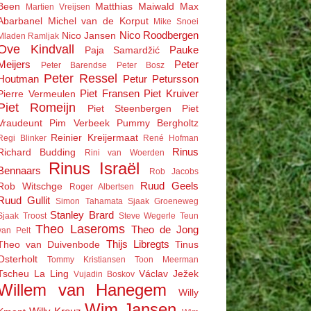
Been
Matthias Maiwald
Max
Martien Vreijsen
Abarbanel
Michel van de Korput
Mike Snoei
Nico Roodbergen
Nico Jansen
Mladen Ramljak
Ove Kindvall
Pauke
Paja Samardžić
Meijers
Peter
Peter Barendse
Peter Bosz
Peter Ressel
Houtman
Petur Petursson
Piet Fransen
Piet Kruiver
Pierre Vermeulen
Piet Romeijn
Piet Steenbergen
Piet
Vraudeunt
Pim Verbeek
Pummy Bergholtz
Reinier Kreijermaat
Regi Blinker
René Hofman
Rinus
Richard Budding
Rini van Woerden
Rinus Israël
Bennaars
Rob Jacobs
Ruud Geels
Rob Witschge
Roger Albertsen
Ruud Gullit
Simon Tahamata
Sjaak Groeneweg
Stanley Brard
Sjaak Troost
Steve Wegerle
Teun
Theo Laseroms
Theo de Jong
van Pelt
Thijs Libregts
Theo van Duivenbode
Tinus
Osterholt
Tommy Kristiansen
Toon Meerman
Tscheu La Ling
Václav Ježek
Vujadin Boskov
Willem van Hanegem
Willy
Wim Jansen