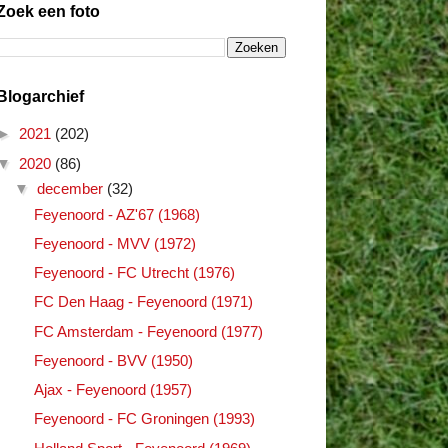
Zoek een foto
Blogarchief
►
2021
(202)
▼
2020
(86)
▼
december
(32)
Feyenoord - AZ'67 (1968)
Feyenoord - MVV (1972)
Feyenoord - FC Utrecht (1976)
FC Den Haag - Feyenoord (1971)
FC Amsterdam - Feyenoord (1977)
Feyenoord - BVV (1950)
Ajax - Feyenoord (1957)
Feyenoord - FC Groningen (1993)