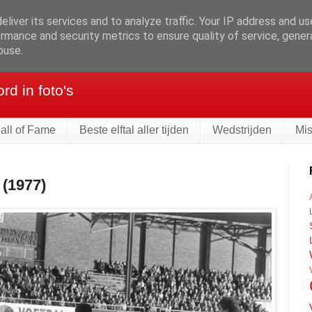
liver its services and to analyze traffic. Your IP address and u
rmance and security metrics to ensure quality of service, gene
eld
buse.
d in foto's
all of Fame
Beste elftal aller tijden
Wedstrijden
Mi
(1977)