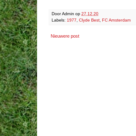
Door
Admin
op
27.12.20
Labels:
1977
,
Clyde Best
,
FC Amsterdam
Nieuwere post