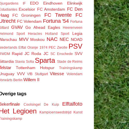
EDO
Eindhoven
Elinkwijk
Djurgardens IF
FC Den
Excelsior
FC Amsterdam
Estudiantes
FC Twente
FC
Haag
FC Groningen
Utrecht
Fortuna '54
FC Volendam
Fortuna
GVAV
Go Ahead Eagles
Sittard
Heerenveen
Legia
Helmond Sport
Heracles
Holland Sport
NAC
MVV
NEC
Warschau
Moskou
NOAD
PSV
Nederlands Elftal
Oranje 1974
PEC Zwolle
Rapid JC
Roda JC
SVV
RWDM
SC Enschede
Sparta
Sittardia
Slavia Sofia
Stade de Reims
Telstar
Tottenham Hotspur
Trainingskamp
Vitesse
Uruguay
VVV
VfB Stuttgart
Volendam
Willem II
Vorwärts Berlin
Overige tags
Elftalfoto
Bekerfinale
Coolsingel
De Kuip
Het Legioen
Kampioenswedstrijd
Kunst
Trainingskamp