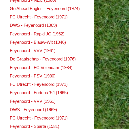
Feyenoord - NEC (1980)
Go Ahead Eagles - Feyenoord (1974)
FC Utrecht - Feyenoord (1971)
DWS - Feyenoord (1969)
Feyenoord - Rapid JC (1962)
Feyenoord - Blauw-Wit (1946)
Feyenoord - VVV (1961)
De Graafschap - Feyenoord (1976)
Feyenoord - FC Volendam (1984)
Feyenoord - PSV (1980)
FC Utrecht - Feyenoord (1971)
Feyenoord - Fortuna '54 (1965)
Feyenoord - VVV (1961)
DWS - Feyenoord (1969)
FC Utrecht - Feyenoord (1971)
Feyenoord - Sparta (1981)