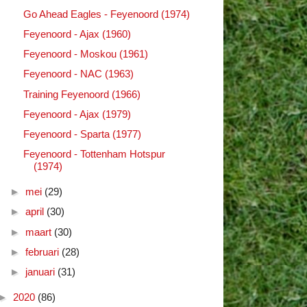
Go Ahead Eagles - Feyenoord (1974)
Feyenoord - Ajax (1960)
Feyenoord - Moskou (1961)
Feyenoord - NAC (1963)
Training Feyenoord (1966)
Feyenoord - Ajax (1979)
Feyenoord - Sparta (1977)
Feyenoord - Tottenham Hotspur
(1974)
►
mei
(29)
►
april
(30)
►
maart
(30)
►
februari
(28)
►
januari
(31)
►
2020
(86)