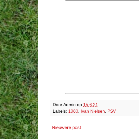
Door
Admin
op
15.6.21
Labels:
1980
,
Ivan Nielsen
,
PSV
Nieuwere post