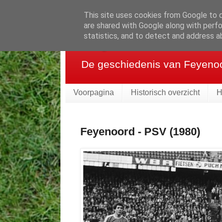
This site uses cookies from Google to de
are shared with Google along with perfo
Feyenoord in be
statistics, and to detect and address a
De geschiedenis van Feyenoor
Voorpagina
Historisch overzicht
H
Feyenoord - PSV (1980)