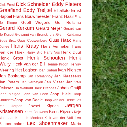
Dick Schneider
Eddy Pieters
Dick Ernst
Graafland
Eddy Treijtel
Elftalfoto
Ernst
Happel
Frans Bouwmeester
Franz Hasil
Frits
Geoff Wegerle
Ger Reitsma
de Kimpe
Gerard Kerkum
Gerard Meijer
Gerard van
de Korput
Giovanni van Bronckhorst
Glenn Kwidama
Guus Haak
Guus Brox
Guus Couwenberg
Hans
Hans Kraay
Hans Venneker
Hans
Dorjee
van der Hoek
Henk Duut
Harry Bild
Harry Vos
Henk Schouten
Henk
Henk Groot
Wery
Henk van der Bijl
Henny
Hennie Kroon
Het Legioen
Ivan Nielsen
Weering
Ioan Sabau
Jan Boskamp
Jan Klaassens
Jan Formannoy
Jan Peters
Jan Visser
Jan van
Jan Verheyen
Johan Cruijff
Deinsen
Jo Walhout
Joek Brandes
Joop Hiele
John Metgod
John van Loen
Joop
Joop van Daele
Smulders
Joop van der Heide
Jos
Jørgen
Jozsef Kiprich
van Herpen
Kristensen
Kees Rijvers
Karel Bouwens
Keje
Lex
Molenaar
Kenneth Monkou
Kick van der Vall
Lex Shoenmaker
Schoenmaker
Mario