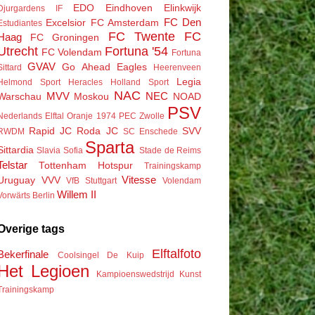
EDO
Eindhoven
Elinkwijk
Djurgardens IF
FC Den
Excelsior
FC Amsterdam
Estudiantes
FC Twente
FC
Haag
FC Groningen
Utrecht
Fortuna '54
FC Volendam
Fortuna
GVAV
Go Ahead Eagles
Sittard
Heerenveen
Legia
Helmond Sport
Heracles
Holland Sport
NAC
MVV
NEC
Warschau
Moskou
NOAD
PSV
Nederlands Elftal
Oranje 1974
PEC Zwolle
Rapid JC
Roda JC
SVV
RWDM
SC Enschede
Sparta
Sittardia
Slavia Sofia
Stade de Reims
Telstar
Tottenham Hotspur
Trainingskamp
Vitesse
Uruguay
VVV
VfB Stuttgart
Volendam
Willem II
Vorwärts Berlin
Overige tags
Elftalfoto
Bekerfinale
Coolsingel
De Kuip
Het Legioen
Kampioenswedstrijd
Kunst
Trainingskamp