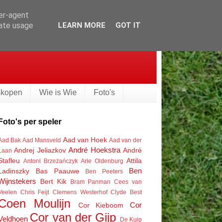
ser-agent
rate usage
LEARN MORE
GOT IT
skopen
Wie is Wie
Foto's
Foto's per speler
Aad van Hoek
Aad Bak
Aad Mansveld
Aad van der
André Hoekstra
Andrej Jeliazkov
André
Laan
Stafleu
Attila
Antoni Brzeżańczyk
Arie Oldenburg
Ben
Ladinszky
Bas Paauwe
Ben Peeters
Wijnstekers
Bert Kik
Bram Panman
Cees van
Veelen
Chris Feijt
Clemens Westerhof
Clyde Best
Coen Moulijn
Cor
Cor Kieboom
Cor van der Gijp
Veldhoen
De Kuip