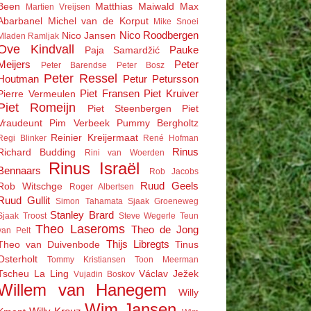
Been
Matthias Maiwald
Max
Martien Vreijsen
Abarbanel
Michel van de Korput
Mike Snoei
Nico Roodbergen
Nico Jansen
Mladen Ramljak
Ove Kindvall
Pauke
Paja Samardžić
Meijers
Peter
Peter Barendse
Peter Bosz
Peter Ressel
Houtman
Petur Petursson
Piet Fransen
Piet Kruiver
Pierre Vermeulen
Piet Romeijn
Piet Steenbergen
Piet
Vraudeunt
Pim Verbeek
Pummy Bergholtz
Reinier Kreijermaat
Regi Blinker
René Hofman
Rinus
Richard Budding
Rini van Woerden
Rinus Israël
Bennaars
Rob Jacobs
Ruud Geels
Rob Witschge
Roger Albertsen
Ruud Gullit
Simon Tahamata
Sjaak Groeneweg
Stanley Brard
Sjaak Troost
Steve Wegerle
Teun
Theo Laseroms
Theo de Jong
van Pelt
Thijs Libregts
Theo van Duivenbode
Tinus
Osterholt
Tommy Kristiansen
Toon Meerman
Tscheu La Ling
Václav Ježek
Vujadin Boskov
Willem van Hanegem
Willy
Wim Jansen