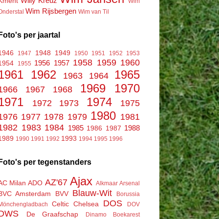
Willy Kreuz
Kment
Wim
Wim Rijsbergen
Onderstal
Wim van Til
Foto's per jaartal
1946
1948
1949
1947
1950
1951
1952
1953
1958
1959
1960
1956
1957
1954
1955
1961
1962
1965
1963
1964
1969
1970
1966
1967
1968
1971
1974
1972
1973
1975
1980
1976
1977
1978
1979
1981
1982
1983
1984
1985
1988
1986
1987
1989
1993
1990
1991
1992
1994
1995
1996
Foto's per tegenstanders
Ajax
AZ'67
AC Milan
ADO
Alkmaar
Arsenal
Blauw-Wit
BVC Amsterdam
BVV
Borussia
DOS
Celtic
Chelsea
Mönchengladbach
DOV
DWS
De Graafschap
Dinamo Boekarest