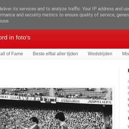
liver its services and to analyze traffic. Your IP address and u
rmance and security metrics to ensure quality of service, gene
eld
buse.
d in foto's
all of Fame
Beste elftal aller tijden
Wedstrijden
Mi