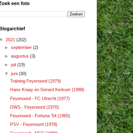
Zoek een foto
Blogarchief
▼
2021
(202)
►
september
(2)
►
augustus
(3)
►
juli
(19)
▼
juni
(30)
Training Feyenoord (1979)
Hans Kraay en Gerard Kerkum (1988)
Feyenoord - FC Utrecht (1977)
DWS - Feyenoord (1970)
Feyenoord - Fortuna '54 (1965)
PSV - Feyenoord (1978)