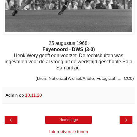
25 augustus 1968:
Feyenoord - DWS (3-0)
Henk Wery geeft een voorzet. De rechtsbuiten was
ingevallen voor de al vroeg uit de wedstrijd geschopte Paja
Samardžić.
(Bron: Nationaal Archief/Anefo, Fotograaf: ..., CC0)
Admin
op
10.11.20
‹
›
Homepage
Internetversie tonen