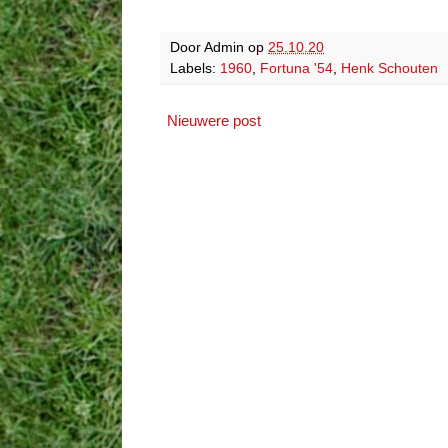
Door
Admin
op
25.10.20
Labels:
1960
,
Fortuna '54
,
Henk Schouten
Nieuwere post