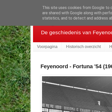
This site uses cookies from Google to de
are shared with Google along with perfo
Feyenoord in be
statistics, and to detect and address a
De geschiedenis van Feyenoor
Voorpagina
Historisch overzicht
H
Feyenoord - Fortuna '54 (19