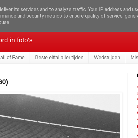
liver its services and to analyze traffic. Your IP address and u
rmance and security metrics to ensure quality of service, gene
eld
buse.
d in foto's
all of Fame
Beste elftal aller tijden
Wedstrijden
Mi
60)