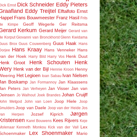
Dick Schneider
Eddy Pieters
Dick Ernst
Graafland
Eddy Treijtel
Elftalfoto
Ernst
Happel
Frans Bouwmeester
Franz Hasil
Frits
Geoff Wegerle
Ger Reitsma
de Kimpe
Gerard Kerkum
Gerard Meijer
Gerard van
de Korput
Giovanni van Bronckhorst
Glenn Kwidama
Guus Haak
Guus Brox
Guus Couwenberg
Hans
Hans Kraay
Hans Venneker
Hans
Dorjee
van der Hoek
Henk Duut
Harry Bild
Harry Vos
Henk Schouten
Henk
Henk Groot
Wery
Henk van der Bijl
Henny
Hennie Kroon
Het Legioen
Ivan Nielsen
Weering
Ioan Sabau
Jan Boskamp
Jan Klaassens
Jan Formannoy
Jan Peters
Jan Visser
Jan van
Jan Verheyen
Johan Cruijff
Deinsen
Jo Walhout
Joek Brandes
Joop Hiele
John Metgod
John van Loen
Joop
Joop van Daele
Smulders
Joop van der Heide
Jos
Jørgen
Jozsef Kiprich
van Herpen
Kristensen
Kees Rijvers
Karel Bouwens
Keje
Lex
Molenaar
Kenneth Monkou
Kick van der Vall
Lex Shoenmaker
Schoenmaker
Mario