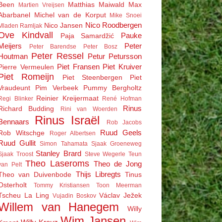
Been
Matthias Maiwald
Max
Martien Vreijsen
Abarbanel
Michel van de Korput
Mike Snoei
Nico Roodbergen
Nico Jansen
Mladen Ramljak
Ove Kindvall
Pauke
Paja Samardžić
Meijers
Peter
Peter Barendse
Peter Bosz
Peter Ressel
Houtman
Petur Petursson
Piet Fransen
Piet Kruiver
Pierre Vermeulen
Piet Romeijn
Piet Steenbergen
Piet
Vraudeunt
Pim Verbeek
Pummy Bergholtz
Reinier Kreijermaat
Regi Blinker
René Hofman
Rinus
Richard Budding
Rini van Woerden
Rinus Israël
Bennaars
Rob Jacobs
Ruud Geels
Rob Witschge
Roger Albertsen
Ruud Gullit
Simon Tahamata
Sjaak Groeneweg
Stanley Brard
Sjaak Troost
Steve Wegerle
Teun
Theo Laseroms
Theo de Jong
van Pelt
Thijs Libregts
Theo van Duivenbode
Tinus
Osterholt
Tommy Kristiansen
Toon Meerman
Tscheu La Ling
Václav Ježek
Vujadin Boskov
Willem van Hanegem
Willy
Wim Jansen