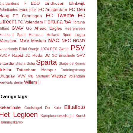
EDO
Eindhoven
Elinkwijk
Djurgardens IF
FC Den
Excelsior
FC Amsterdam
Estudiantes
FC Twente
FC
Haag
FC Groningen
Utrecht
Fortuna '54
FC Volendam
Fortuna
GVAV
Go Ahead Eagles
Sittard
Heerenveen
Legia
Helmond Sport
Heracles
Holland Sport
NAC
MVV
NEC
Warschau
Moskou
NOAD
PSV
Nederlands Elftal
Oranje 1974
PEC Zwolle
Rapid JC
Roda JC
SVV
RWDM
SC Enschede
Sparta
Sittardia
Slavia Sofia
Stade de Reims
Telstar
Tottenham Hotspur
Trainingskamp
Vitesse
Uruguay
VVV
VfB Stuttgart
Volendam
Willem II
Vorwärts Berlin
Overige tags
Elftalfoto
Bekerfinale
Coolsingel
De Kuip
Het Legioen
Kampioenswedstrijd
Kunst
Trainingskamp