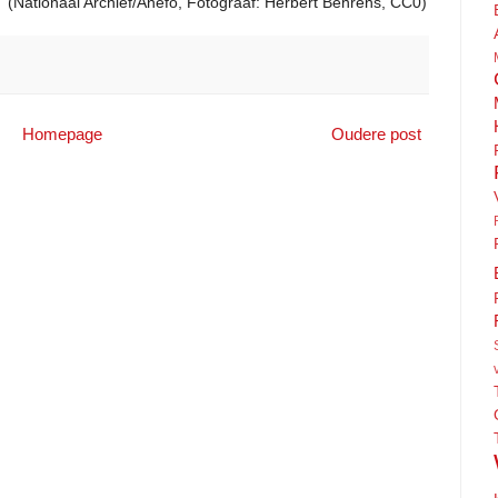
(Nationaal Archief/Anefo, Fotograaf: Herbert Behrens, CC0)
Homepage
Oudere post