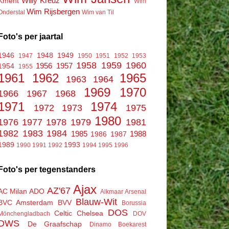
Willy Kreuz
Kment
Wim
Wim Rijsbergen
Onderstal
Wim van Til
Foto's per jaartal
1946
1948
1949
1947
1950
1951
1952
1953
1958
1959
1960
1956
1957
1954
1955
1961
1962
1965
1963
1964
1969
1970
1966
1967
1968
1971
1974
1972
1973
1975
1980
1976
1977
1978
1979
1981
1982
1983
1984
1985
1988
1986
1987
1989
1993
1990
1991
1992
1994
1995
1996
Foto's per tegenstanders
Ajax
AZ'67
AC Milan
ADO
Alkmaar
Arsenal
Blauw-Wit
BVC Amsterdam
BVV
Borussia
DOS
Celtic
Chelsea
Mönchengladbach
DOV
DWS
De Graafschap
Dinamo Boekarest