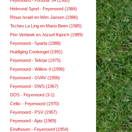
Feyenoord - Fortuna '54 (1960)
Helmond Sport - Feyenoord (1984)
Rinus Israël en Wim Jansen (1986)
Tscheu La Ling en Mario Been (1985)
Pim Verbeek en József Kiprich (1989)
Feyenoord - Sparta (1988)
Huldiging Coolsingel (1991)
Feyenoord - Telstar (1975)
Feyenoord - Willem II (1996)
Feyenoord - GVAV (1956)
Feyenoord - DWS (1967)
DOS - Feyenoord (3-1)
Celtic - Feyenoord (1970)
Feyenoord - PSV (1967)
Feyenoord - Ajax (1969)
Eindhoven - Feyenoord (1954)