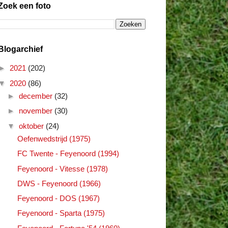
Zoek een foto
Blogarchief
►
2021
(202)
▼
2020
(86)
►
december
(32)
►
november
(30)
▼
oktober
(24)
Oefenwedstrijd (1975)
FC Twente - Feyenoord (1994)
Feyenoord - Vitesse (1978)
DWS - Feyenoord (1966)
Feyenoord - DOS (1967)
Feyenoord - Sparta (1975)