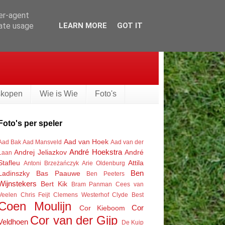
ser-agent
rate usage
LEARN MORE
GOT IT
skopen
Wie is Wie
Foto's
Foto's per speler
Aad van Hoek
Aad Bak
Aad Mansveld
Aad van der
André Hoekstra
Andrej Jeliazkov
André
Laan
Stafleu
Attila
Antoni Brzeżańczyk
Arie Oldenburg
Ben
Ladinszky
Bas Paauwe
Ben Peeters
Wijnstekers
Bert Kik
Bram Panman
Cees van
Veelen
Chris Feijt
Clemens Westerhof
Clyde Best
Coen Moulijn
Cor
Cor Kieboom
Cor van der Gijp
Veldhoen
De Kuip